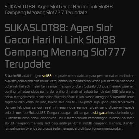
SUKASLOT88: Agen Slot Gacor Hari Ini Link Slot88
Gampang Menang Slot777 Terupdate
SUKASLOT88: Agen Slot
Gacor Hari Ini Link Slot88
Gampang Menang Slot777
Terupdate
Sukaslot88 adalah agen
slot88
terupdate memudahkan para pemain dalam melalukan
aktivitas permainan slot online, kemudahan ini memberikan kesan jika bermain slot online
bukanlah hal sulit melainkan sangat menguntungkan. Sukaslot88 juga memiliki peranan
penting terhadap siklus game slot online di tanah air sebab hampir dari 200 juta orang
selalu mengakses situs slot online Sukaslot88 ini, itulah alasan mengapa Sukaslot88 terus
digemari oleh khalayak luas, bukan saja dari fitur terupdate nya yang telah terverifikasi
dengan teknologi canggih saat ini namun juga service terbaik yang diberikan kepada
seluruh member Sukaslot88. Dengan beragam pilihan game
slot gacor
tersedia, tentunya
Sukaslot88 akan selalu diandalkan untuk memecahkan kemenangan terbesar bersama
slot88 gampang menang. Jadi bagi anda penikmat slot88 gampang menang, disinilah
tempatnya untuk anda berproses serta menggapai profit keuntungan menggiurkan.