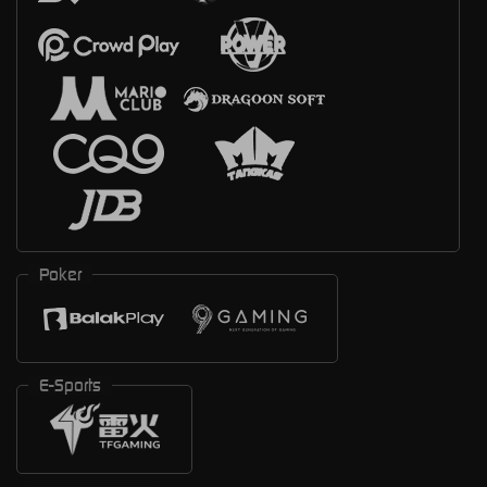
Poker
E-Sports