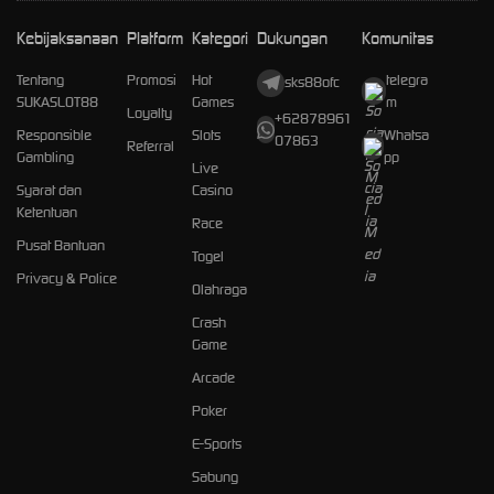
Kebijaksanaan
Platform
Kategori
Dukungan
Komunitas
Tentang
Promosi
Hot
telegra
sks88ofc
SUKASLOT88
Games
m
Loyalty
+62878961
Responsible
Slots
Whatsa
07863
Referral
Gambling
pp
Live
Syarat dan
Casino
Ketentuan
Race
Pusat Bantuan
Togel
Privacy & Police
Olahraga
Crash
Game
Arcade
Poker
E-Sports
Sabung