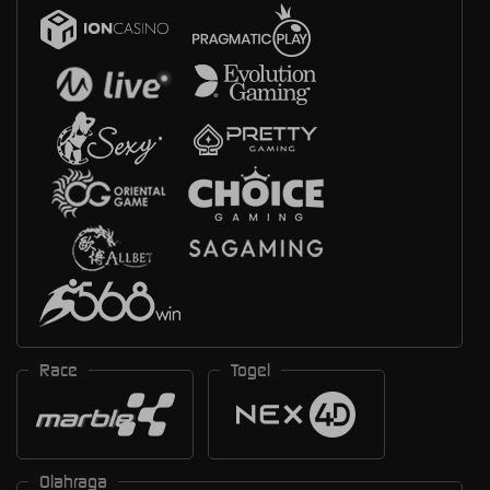
Race
Togel
Olahraga