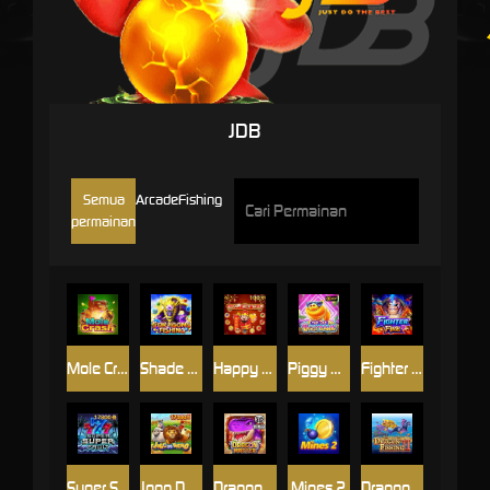
JDB
Semua
Arcade
Fishing
permainan
Mole Crash
Shade Dragons Fishing
Happy New Year
Piggy Bank TapTap
Fighter Fire
Super Super Fruit
Jogo Do Bicho
Dragon Master
Mines 2
Dragon Fishing II