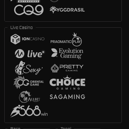
Live Casino
Race
Togel