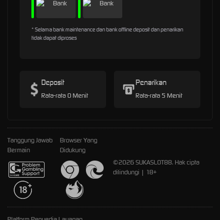
* Selama bank maintenance dan bank offline deposit dan penarikan
tidak dapat diproses
Deposit
Penarikan
Rata-rata 0 Menit
Rata-rata 5 Menit
Tanggung Jawab
Browser Yang
Bermain
Didukung
©2026 SUKASLOT88. Hak cipta
dilindungi | 18+
Platform Penyedia Layanan