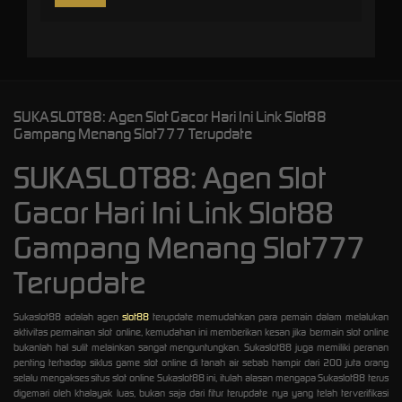
SUKASLOT88: Agen Slot Gacor Hari Ini Link Slot88
Gampang Menang Slot777 Terupdate
SUKASLOT88: Agen Slot
Gacor Hari Ini Link Slot88
Gampang Menang Slot777
Terupdate
Sukaslot88 adalah agen
slot88
terupdate memudahkan para pemain dalam melalukan
aktivitas permainan slot online, kemudahan ini memberikan kesan jika bermain slot online
bukanlah hal sulit melainkan sangat menguntungkan. Sukaslot88 juga memiliki peranan
penting terhadap siklus game slot online di tanah air sebab hampir dari 200 juta orang
selalu mengakses situs slot online Sukaslot88 ini, itulah alasan mengapa Sukaslot88 terus
digemari oleh khalayak luas, bukan saja dari fitur terupdate nya yang telah terverifikasi