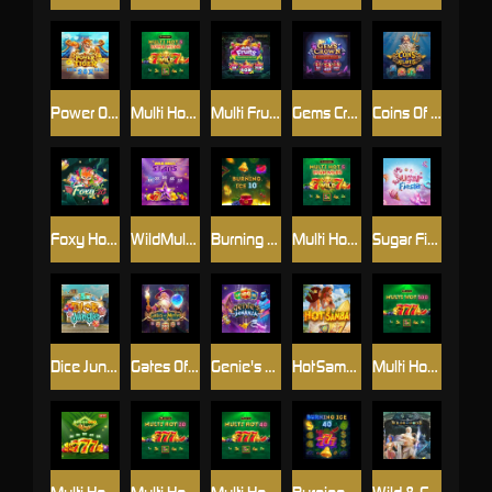
Power Of Tiger
Multi Hot 5 Super Wilds
Multi Fruits Charging Wilds
Gems Crown Charging Wilds
Coins Of Atlantis
Foxy Hot 20
WildMultiStar
Burning Ice 10
Multi Hot 5 Burn Wilds
Sugar Fiesta
Dice Jungle
Gates Of Merlyn
Genie's Bonanza
HotSamba
Multi Hot 10